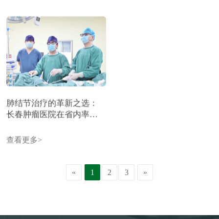
肺结节治疗的革新之选：
长春肿瘤医院在省内率先
开展"无管化"胸腔镜手术
查看更多>
«
1
2
3
»