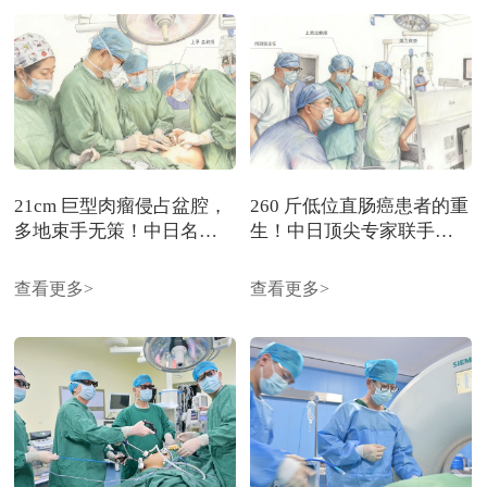
21cm 巨型肉瘤侵占盆腔，
260 斤低位直肠癌患者的重
多地束手无策！中日名医
生！中日顶尖专家联手，
联手 10 小时拆 “体内炸弹”
10 小时完成超高难保肛手
术
查看更多>
查看更多>