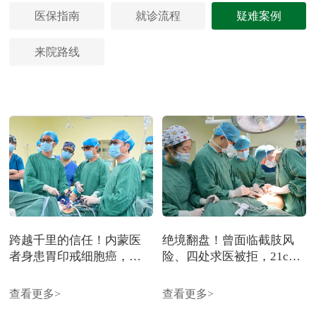
医保指南
就诊流程
疑难案例
来院路线
跨越千里的信任！内蒙医
绝境翻盘！曾面临截肢风
者身患胃印戒细胞癌，远
险、四处求医被拒，21cm
赴长春奔赴国际名医，微
巨型肿瘤患者今日顺利出
创根治手术圆满收官
院！
查看更多>
查看更多>