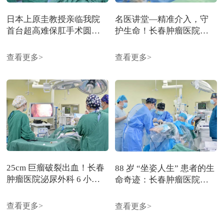
日本上原圭教授亲临我院
名医讲堂—精准介入，守
首台超高难保肛手术圆满
护生命！长春肿瘤医院微
完成，为低位直肠癌患者
创介入科为患者带来微创
守住生命质量
诊疗新选择
查看更多>
查看更多>
25cm 巨瘤破裂出血！长春
88 岁 “坐姿人生” 患者的生
肿瘤医院泌尿外科 6 小时
命奇迹：长春肿瘤医院突
生死时速，从鬼门关拉回
破极限完成高难度膀胱肿
七旬老人
瘤手术
查看更多>
查看更多>